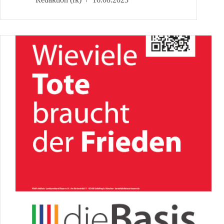
Demokratie
–
Gesetze
durch
Volksentscheid