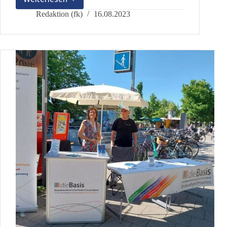
Wahlplakat:
Raus
Redaktion (fk)
16.08.2023
aus
der
WHO!