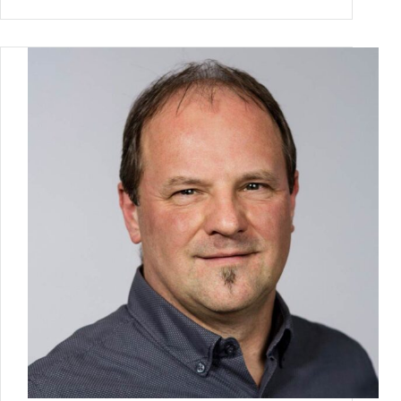
für
den
Stimmkreis
124:
Prof.
a.D.
Dr.
Andreas
Sönnichsen