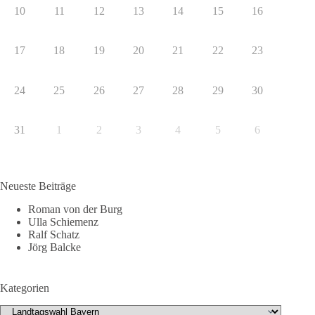
10
11
12
13
14
15
16
17
18
19
20
21
22
23
24
25
26
27
28
29
30
31
1
2
3
4
5
6
Neueste Beiträge
Roman von der Burg
Ulla Schiemenz
Ralf Schatz
Jörg Balcke
Kategorien
Kategorien