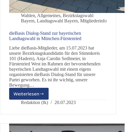
Wahlen
,
Allgemeines
,
Bezirkstagswahl
Bayern
,
Landtagswahl Bayern
,
Mitgliederinfo
dieBasis Dialog-Stand zur bayerischen
Landtagswahl in München-Fürstenried
Liebe dieBasis-Mitglieder, am 15.07.2023 hat
unsere Bezirkstagskandidatin für den Stimmkreis
101 (Hadern), Anja Carolin Sedlmeier, in
Fürstenried West im Rahmen der bevorstehenden
bayerischen Landtagswahl mit einem eigens
organisierten dieBasis Dialog-Stand für unsere
Partei geworben. Es ist ihr wichtig, unsere
Bewegung…
Weiterlesen
dieBasis
Dialog-
Redaktion (fk)
20.07.2023
Stand
zur
bayerischen
Landtagswahl
in