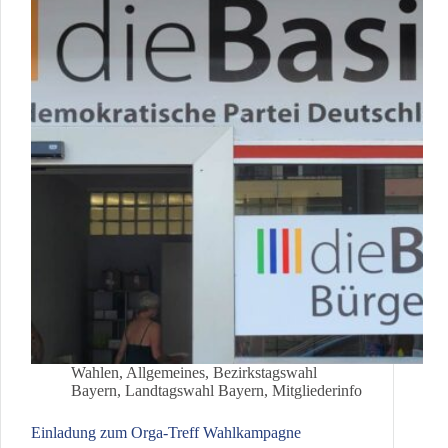
München-
Fürstenried
Wahlen
,
Allgemeines
,
Bezirkstagswahl
Bayern
,
Landtagswahl Bayern
,
Mitgliederinfo
Einladung zum Orga-Treff Wahlkampagne