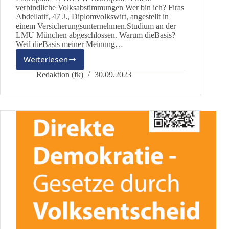
verbindliche Volksabstimmungen Wer bin ich? Firas
Abdellatif, 47 J., Diplomvolkswirt, angestellt in
einem Versicherungsunternehmen.Studium an der
LMU München abgeschlossen. Warum dieBasis?
Weil dieBasis meiner Meinung…
Weiterlesen
Ihr
Kandidat
Redaktion (fk)
30.09.2023
für
den
Stimmkreis
101:
Firas
Abdellatif