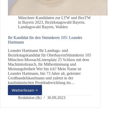
Münchner Kandidaten zur LTW und BezTW
in Bayern 2023
,
Bezirkstagswahl Bayern
,
Landtagswahl Bayern
,
Wahlen
Ihr Kandidat für den Stimmkreis 105: Leander
Hartmann
Leander Hartmann Ihr Landtags- und
Bezirkstagskandidat für OberbayernStimmkreis 105
München-MoosachListenplatz 25 Schluss mit dem
Machtmissbrauch, für Mitbestimmung und
Meinungsfreiheit Wer bin ich? Mein Name ist
Leander Hartmann, bin 73 Jahre alt, gelernter
Großhandelskaufmann und zuletzt in der
kaufmännischen Projektabwicklung im…
Weiterlesen
Ihr
Kandidat
Redaktion (fk)
30.09.2023
für
den
Stimmkreis