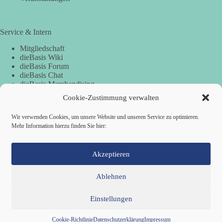
Service & Intern
Mitgliedschaft
dieBasis Wiki
dieBasis Forum
dieBasis Chat
dieBasis Merchandising
Cookie-Zustimmung
Cookie-Zustimmung verwalten
Wir verwenden Cookies, um unsere Website und unseren Service zu optimieren.
Spenden
Mehr Information hierzu finden Sie hier:
Spenden-Information
Akzeptieren
Ablehnen
Einstellungen
Mitglied werden
Kontakt
Cookie-Richtlinie (EU)
Datenschutzerklärung
Impressum
Copyright © 2026 Basisdemokratische Partei Deutschland ·
Cookie-Richtlinie
Datenschutzerklärung
Impressum