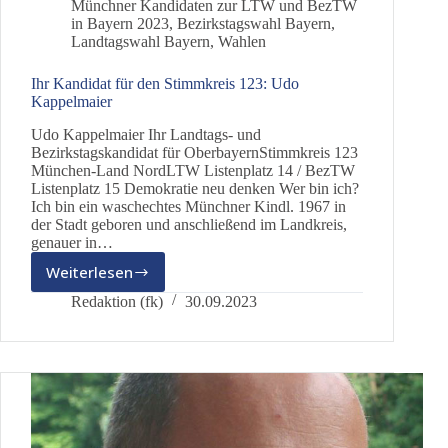
Münchner Kandidaten zur LTW und BezTW
in Bayern 2023
,
Bezirkstagswahl Bayern
,
Landtagswahl Bayern
,
Wahlen
Ihr Kandidat für den Stimmkreis 123: Udo
Kappelmaier
Udo Kappelmaier Ihr Landtags- und
Bezirkstagskandidat für OberbayernStimmkreis 123
München-Land NordLTW Listenplatz 14 / BezTW
Listenplatz 15 Demokratie neu denken Wer bin ich?
Ich bin ein waschechtes Münchner Kindl. 1967 in
der Stadt geboren und anschließend im Landkreis,
genauer in…
Weiterlesen
Ihr
Kandidat
Redaktion (fk)
30.09.2023
für
den
Stimmkreis
123:
Udo
Kappelmaier