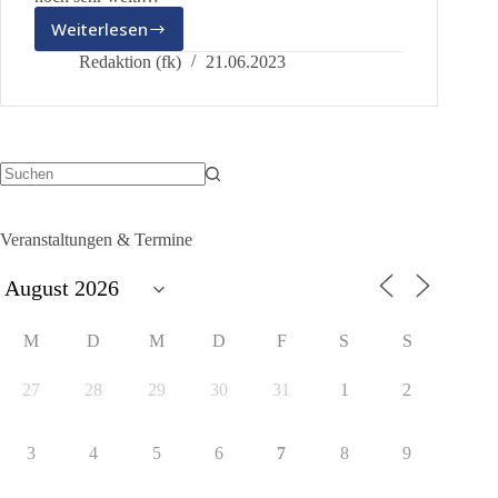
Weiterlesen
Dringender
Aufruf:
Redaktion (fk)
21.06.2023
Unterstützungsunterschriften
zur
bayrischen
Landtagswahl
und
Bezirkstagswahl
Keine
Ergebnisse
2023
Veranstaltungen & Termine
M
D
M
D
F
S
S
27
28
29
30
31
1
2
3
4
5
6
7
8
9