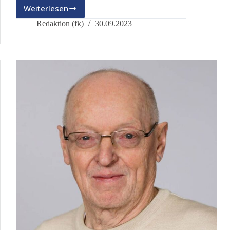
Weiterlesen
Ihr
Kandidat
Redaktion (fk)
30.09.2023
für
den
Stimmkreis
108:
Michael
Schürer