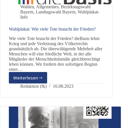
Wahlen
,
Allgemeines
,
Bezirkstagswahl
Bayern
,
Landtagswahl Bayern
,
Wahlplakat-
Info
Wahlplakat: Wie viele Tote braucht der Frieden?
Wie viele Tote braucht der Frieden? dieBasis lehnt
Krieg und jede Verletzung des Völkerrechts
grundsätzlich ab. Die überwältigende Mehrheit aller
Menschen will eine friedliche Welt, in der alle
Mitglieder der Menschheitsfamilie gleichberechtigt
leben können. Wir fordern den sofortigen Beginn
einer…
Weiterlesen
Wahlplakat:
Wie
Redaktion (fk)
16.08.2023
viele
Tote
braucht
der
Frieden?