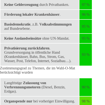
Keine Gelderzeugung
durch Privatbanken.
97 %
Förderung lokaler Krankenhäuser
.
96 %
Basisdemokratie
, z.B.
Volksabstimmungen
95 %
auf Bundesebene.
Keine Auslandseinsätze
ohne UN-Mandat.
95 %
Privatisierung zurückfahren
.
Grundversorgung in öffentliche Hand
93 %
(Krankenhäuser, Bahn, Bus, Strom, Gas,
Wasser, Post, Telefon, Internet, Sozialbau…).
Zustimmungsgrad zu Themen, die im Wahl-O-Mat
berücksichtigt wurden
Langfristige
Zulassung von
Verbrennungsmotoren
(Diesel, Benzin,
90 %
Erdgas).
Organspende nur
bei vorheriger Einwilligung.
98 %