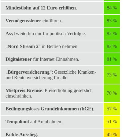
Mindestlohn auf 12 Euro erhöhen
.
84 %
Vermögenssteuer
einführen.
83 %
Asyl
weiterhin nur für politisch Verfolgte.
82 %
„
Nord Stream 2
“ in Betrieb nehmen.
82 %
Digitalsteuer
für Internet-Einnahmen.
81 %
„
Bürgerversicherung
“: Gesetzliche Kranken-
73 %
und Rentenversicherung für alle.
Mietpreis-Bremse
: Preiserhöhung gesetzlich
70 %
einschränken.
Bedingungsloses Grundeinkommen (bGE)
.
57 %
Tempolimit
auf Autobahnen.
51 %
Kohle-Ausstieg
.
45 %