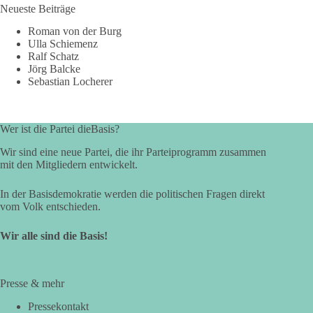
Neueste Beiträge
Roman von der Burg
Ulla Schiemenz
Ralf Schatz
Jörg Balcke
Sebastian Locherer
Wer ist die Partei dieBasis?
Wir sind eine neue Partei, die ihr Parteiprogramm zusammen
mit den Mitgliedern entwickelt.
In der Basisdemokratie werden die politischen Fragen direkt
vom Volk entschieden.
Wir alle sind die Basis!
Presse & mehr
Pressekontakt