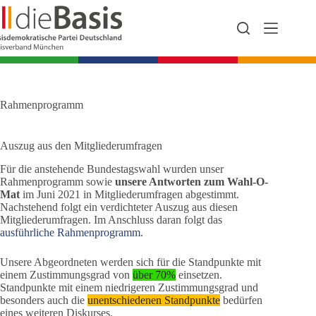
Zum
Inhalt
springen
Rahmenprogramm
Auszug aus den Mitgliederumfragen
Für die anstehende Bundestagswahl wurden unser
Rahmenprogramm sowie
unsere Antworten zum Wahl-O-
Mat
im Juni 2021 in Mitgliederumfragen abgestimmt.
Nachstehend folgt ein verdichteter Auszug aus diesen
Mitgliederumfragen. Im Anschluss daran folgt das
ausführliche Rahmenprogramm
.
Unsere Abgeordneten werden sich für die Standpunkte mit
einem Zustimmungsgrad von
über 70%
einsetzen.
Standpunkte mit einem niedrigeren Zustimmungsgrad und
besonders auch die
unentschiedenen Standpunkte
bedürfen
eines weiteren Diskurses.