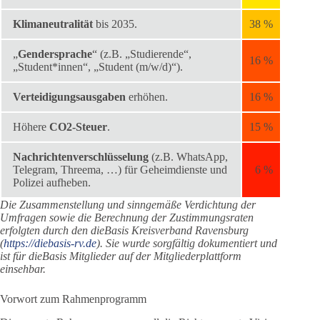
Klimaneutralität
bis 2035.
38 %
„
Gendersprache
“ (z.B. „Studierende“,
16 %
„Student*innen“, „Student (m/w/d)“).
Verteidigungsausgaben
erhöhen.
16 %
Höhere
CO2-Steuer
.
15 %
Nachrichtenverschlüsselung
(z.B. WhatsApp,
Telegram, Threema, …) für Geheimdienste und
6 %
Polizei aufheben.
Die Zusammenstellung und sinngemäße Verdichtung der
Umfragen sowie die Berechnung der Zustimmungsraten
erfolgten durch den dieBasis Kreisverband Ravensburg
(
https://diebasis-rv.de
). Sie wurde sorgfältig dokumentiert und
ist für dieBasis Mitglieder auf der Mitgliederplattform
einsehbar.
Vorwort zum Rahmenprogramm