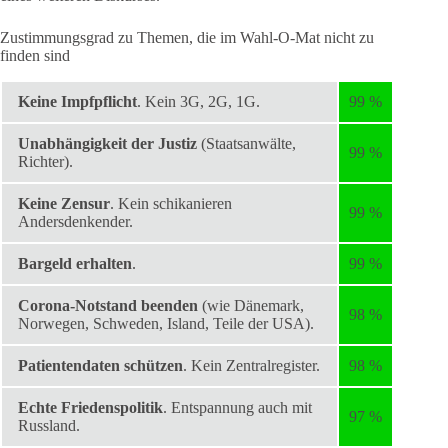
Zustimmungsgrad zu Themen, die im Wahl-O-Mat nicht zu
finden sind
Keine Impfpflicht
. Kein 3G, 2G, 1G.
99 %
Unabhängigkeit der Justiz
(Staatsanwälte,
99 %
Richter).
Keine Zensur
. Kein schikanieren
99 %
Andersdenkender.
Bargeld erhalten
.
99 %
Corona-Notstand beenden
(wie Dänemark,
98 %
Norwegen, Schweden, Island, Teile der USA).
Patientendaten schützen
. Kein Zentralregister.
98 %
Echte Friedenspolitik
. Entspannung auch mit
97 %
Russland.