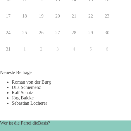
17
18
19
20
21
22
23
24
25
26
27
28
29
30
31
1
2
3
4
5
6
Neueste Beiträge
Roman von der Burg
Ulla Schiemenz
Ralf Schatz
Jörg Balcke
Sebastian Locherer
Wer ist die Partei dieBasis?