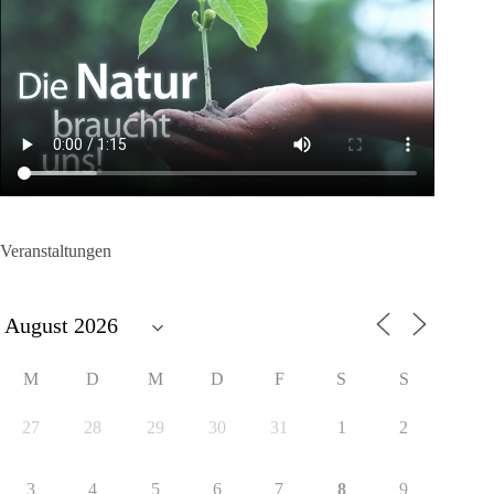
Veranstaltungen
M
D
M
D
F
S
S
27
28
29
30
31
1
2
3
4
5
6
7
8
9