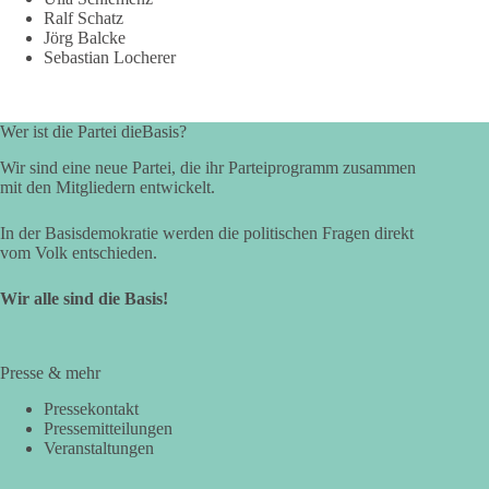
Ralf Schatz
Jörg Balcke
Sebastian Locherer
Wer ist die Partei dieBasis?
Wir sind eine neue Partei, die ihr Parteiprogramm zusammen
mit den Mitgliedern entwickelt.
In der Basisdemokratie werden die politischen Fragen direkt
vom Volk entschieden.
Wir alle sind die Basis!
Presse & mehr
Pressekontakt
Pressemitteilungen
Veranstaltungen