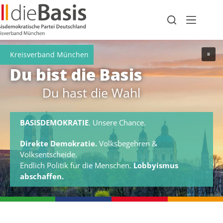
Zum
Inhalt
springen
#Freiheit
Du bist die Basis
Du hast die Wahl
FREIHEIT
respektieren.
Die Freiheitsrechte sind die wichtigsten Grundrechte.