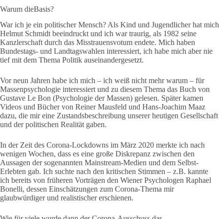
Warum dieBasis?
War ich je ein politischer Mensch? Als Kind und Jugendlicher hat mich
Helmut Schmidt beeindruckt und ich war traurig, als 1982 seine
Kanzlerschaft durch das Misstrauensvotum endete. Mich haben
Bundestags- und Landtagswahlen interessiert, ich habe mich aber nie
tief mit dem Thema Politik auseinandergesetzt.
Vor neun Jahren habe ich mich – ich weiß nicht mehr warum – für
Massenpsychologie interessiert und zu diesem Thema das Buch von
Gustave Le Bon (Psychologie der Massen) gelesen. Später kamen
Videos und Bücher von Reiner Mausfeld und Hans-Joachim Maaz
dazu, die mir eine Zustandsbeschreibung unserer heutigen Gesellschaft
und der politischen Realität gaben.
In der Zeit des Corona-Lockdowns im März 2020 merkte ich nach
wenigen Wochen, dass es eine große Diskrepanz zwischen den
Aussagen der sogenannten Mainstream-Medien und dem Selbst-
Erlebten gab. Ich suchte nach den kritischen Stimmen – z.B. kannte
ich bereits von früheren Vorträgen den Wiener Psychologen Raphael
Bonelli, dessen Einschätzungen zum Corona-Thema mir
glaubwürdiger und realistischer erschienen.
Wie für viele wurde dann der Corona-Ausschuss das