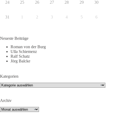
24
25
26
27
28
29
30
31
1
2
3
4
5
6
Neueste Beiträge
Roman von der Burg
Ulla Schiemenz
Ralf Schatz
Jörg Balcke
Kategorien
Kategorien
Archiv
Archiv