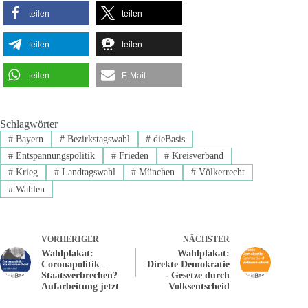
teilen
teilen
teilen
teilen
teilen
E-Mail
Schlagwörter
#
Bayern
#
Bezirkstagswahl
#
dieBasis
#
Entspannungspolitik
#
Frieden
#
Kreisverband
#
Krieg
#
Landtagswahl
#
München
#
Völkerrecht
#
Wahlen
VORHERIGER
NÄCHSTER
Wahlplakat:
Wahlplakat:
Coronapolitik –
Direkte Demokratie
Staatsverbrechen?
- Gesetze durch
Aufarbeitung jetzt
Volksentscheid