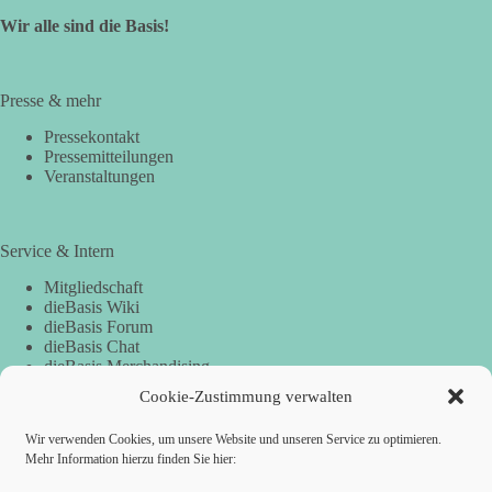
Wir alle sind die Basis!
Presse & mehr
Pressekontakt
Pressemitteilungen
Veranstaltungen
Service & Intern
Mitgliedschaft
dieBasis Wiki
dieBasis Forum
dieBasis Chat
dieBasis Merchandising
Cookie-Zustimmung
Cookie-Zustimmung verwalten
Wir verwenden Cookies, um unsere Website und unseren Service zu optimieren.
Spenden
Mehr Information hierzu finden Sie hier: