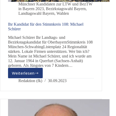
Münchner Kandidaten zur LTW und BezTW
in Bayern 2023
,
Bezirkstagswahl Bayern
,
Landtagswahl Bayern
,
Wahlen
Ihr Kandidat für den Stimmkreis 108: Michael
Schürer
Michael Schürer Ihr Landtags- und
Bezirkstagskandidat für OberbayernStimmkreis 108
München-SchwabingListenplatz 24 Regionalität
stärken. Lokale Firmen unterstützen. Wer bin ich?
Mein Name ist Michael Schürer, und ich wurde am
12. Januar 1964 in Querfurt (Sachsen-Anhalt)
geboren. Als Jüngstes von 7 Kindern…
Weiterlesen
Ihr
Kandidat
Redaktion (fk)
30.09.2023
für
den
Stimmkreis
108:
Michael
Schürer