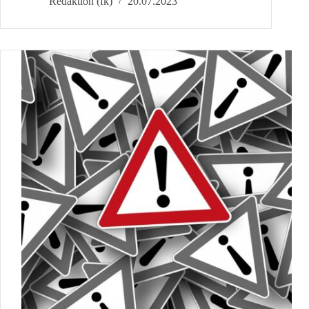
zum
Redaktion (fk)
20.07.2023
Orga-
Treff
Wahlkampagne