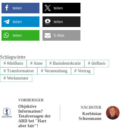
teilen
teilen
teilen
teilen
teilen
E-Mail
Schlagwörter
#
#dieBasis
#
Anne
#
Basisdemokratie
#
dieBasis
#
Transformation
#
Veranstaltung
#
Vortrag
#
Werkmeister
VORHERIGER
Objektive
NÄCHSTER
Information?
Korbinian
Totalversagen der
Schussmann
ARD bei "Hart
aber fair"!