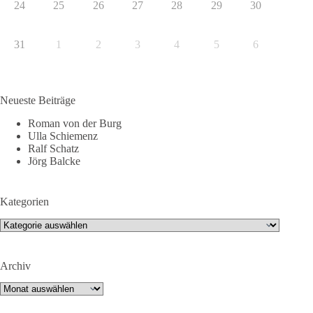
24
25
26
27
28
29
30
31
1
2
3
4
5
6
Neueste Beiträge
Roman von der Burg
Ulla Schiemenz
Ralf Schatz
Jörg Balcke
Kategorien
Kategorien
Archiv
Archiv