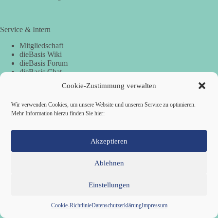
Service & Intern
Mitgliedschaft
dieBasis Wiki
dieBasis Forum
dieBasis Chat
dieBasis Merchandising
Cookie-Zustimmung verwalten
Cookie-Zustimmung
Wir verwenden Cookies, um unsere Website und unseren Service zu optimieren.
Mehr Information hierzu finden Sie hier:
Spenden
Akzeptieren
Spenden-Information
Ablehnen
Einstellungen
Mitglied werden
Kontakt
Cookie-Richtlinie (EU)
Datenschutzerklärung
Impressum
Cookie-Richtlinie
Datenschutzerklärung
Impressum
Copyright © 2026 Basisdemokratische Partei Deutschland ·