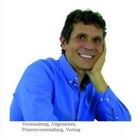
großen
Transformation
(13.02.2025)
Veranstaltung
,
Allgemeines
,
Präsenzveranstaltung
,
Vortrag