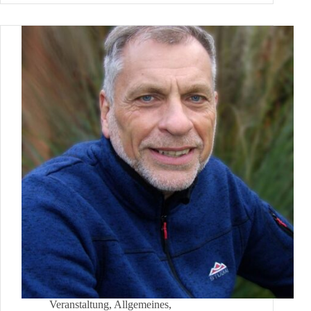
–
Volksbegehren
nach
Schweizer
Vorbild
Veranstaltung
,
Allgemeines
,