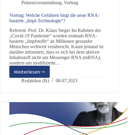
Präsenzveranstaltung
,
Vortrag
Vortrag: Welche Gefahren birgt die neue RNA-
basierte „Impf-Technologie“?
Referent: Prof. Dr. Klaus Steger Im Rahmen der
„Covid-19 Pandemie“ wurden erstmals RNA-
basierte „Impfstoffe“ an Millionen gesunder
Menschen weltweit verabreicht. Kaum jemand ist
darüber informiert, dass es sich bei dem aktiven
Inhaltsstoff nicht um Messenger RNA (mRNA),
sondern um modifizierte…
Weiterlesen
Vortrag:
Welche
Redaktion (fk)
08.07.2023
Gefahren
birgt
die
neue
RNA-
basierte
„Impf-
Technologie“?