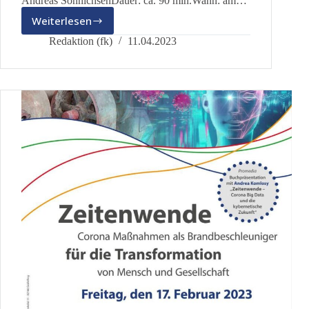
Andreas SönnichsenDauer: ca. 90 min.Wann: am…
Weiterlesen
Vortrag:
Corona-
Redaktion (fk)
11.04.2023
Management?
So
nie
wieder!