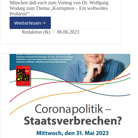
München lädt euch zum Vortrag von Dr. Wolfgang
Wodarg zum Thema „Korruption – Ein weltweites
Problem!“…
Weiterlesen
Vortrag:
Korruption
Redaktion (fk)
06.06.2023
–
Ein
weltweites
Problem!