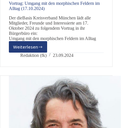
Vortrag: Umgang mit den morphischen Feldern im
Alltag (17.10.2024)
Der dieBasis Kreisverband München lädt alle
Mitglieder, Freunde und Interessierte am 17.
Oktober 2024 zu folgendem Vortrag in ihr
Bürgerbüro ein:
Umgang mit den morphischen Feldern im Alltag
Weiterlesen
Vortrag:
Umgang
Redaktion (fk)
23.09.2024
mit
den
morphischen
Feldern
im
Alltag
(17.10.2024)