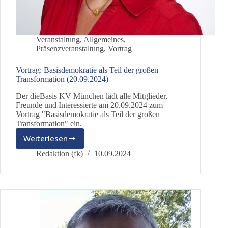
Veranstaltung
,
Allgemeines
,
Präsenzveranstaltung
,
Vortrag
Vortrag: Basisdemokratie als Teil der großen
Transformation (20.09.2024)
Der dieBasis KV München lädt alle Mitglieder,
Freunde und Interessierte am 20.09.2024 zum
Vortrag "Basisdemokratie als Teil der großen
Transformation" ein.
Weiterlesen
Vortrag:
Basisdemokratie
Redaktion (fk)
10.09.2024
als
Teil
der
großen
Transformation
(20.09.2024)