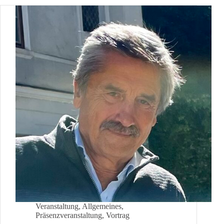
Veranstaltung
,
Allgemeines
,
Präsenzveranstaltung
,
Vortrag