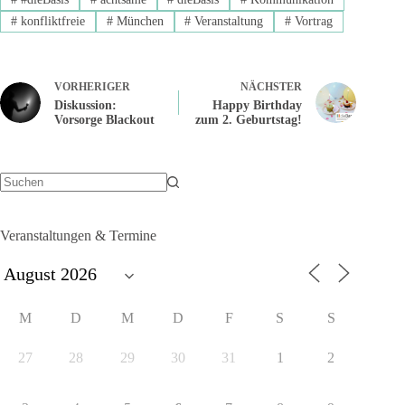
#
konfliktfreie
#
München
#
Veranstaltung
#
Vortrag
VORHERIGER
NÄCHSTER
Diskussion:
Happy Birthday
Vorsorge Blackout
zum 2. Geburtstag!
Keine
Ergebnisse
Veranstaltungen & Termine
M
D
M
D
F
S
S
27
28
29
30
31
1
2