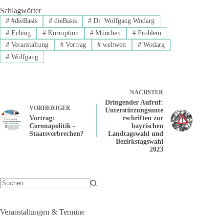
Schlagwörter
#
#dieBasis
#
dieBasis
#
Dr. Wolfgang Wodarg
#
Eching
#
Korruption
#
München
#
Problem
#
Veranstaltung
#
Vortrag
#
weltweit
#
Wodarg
#
Wolfgang
NÄCHSTER
Dringender Aufruf:
VORHERIGER
Unterstützungsunte
Vortrag:
rschriften zur
Coronapolitik -
bayrischen
Staatsverbrechen?
Landtagswahl und
Bezirkstagswahl
2023
Keine
Ergebnisse
Veranstaltungen & Termine