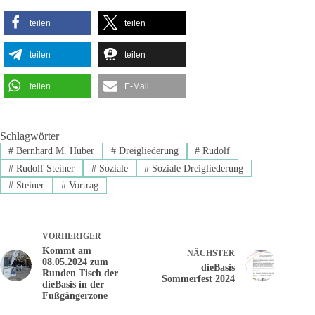
teilen
teilen
teilen
teilen
teilen
E-Mail
Schlagwörter
#
Bernhard M. Huber
#
Dreigliederung
#
Rudolf
#
Rudolf Steiner
#
Soziale
#
Soziale Dreigliederung
#
Steiner
#
Vortrag
VORHERIGER
Kommt am
NÄCHSTER
08.05.2024 zum
dieBasis
Runden Tisch der
Sommerfest 2024
dieBasis in der
Fußgängerzone