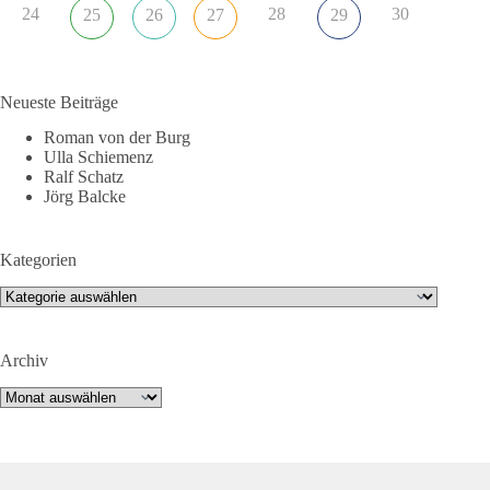
24
28
30
25
26
27
29
Neueste Beiträge
Roman von der Burg
Ulla Schiemenz
Ralf Schatz
Jörg Balcke
Kategorien
Kategorien
Archiv
Archiv