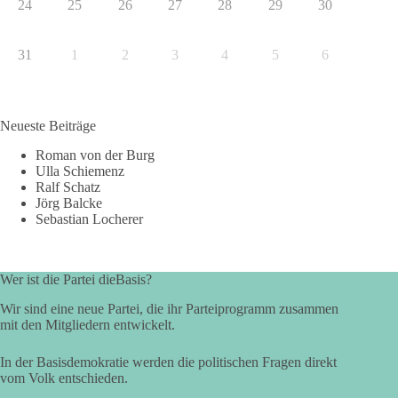
24
25
26
27
28
29
30
31
1
2
3
4
5
6
Neueste Beiträge
Roman von der Burg
Ulla Schiemenz
Ralf Schatz
Jörg Balcke
Sebastian Locherer
Wer ist die Partei dieBasis?
Wir sind eine neue Partei, die ihr Parteiprogramm zusammen
mit den Mitgliedern entwickelt.
In der Basisdemokratie werden die politischen Fragen direkt
vom Volk entschieden.