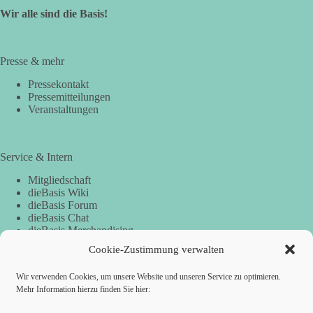
Wir alle sind die Basis!
Presse & mehr
Pressekontakt
Pressemitteilungen
Veranstaltungen
Service & Intern
Mitgliedschaft
dieBasis Wiki
dieBasis Forum
dieBasis Chat
dieBasis Merchandising
Cookie-Zustimmung
Cookie-Zustimmung verwalten
Wir verwenden Cookies, um unsere Website und unseren Service zu optimieren.
Spenden
Mehr Information hierzu finden Sie hier: