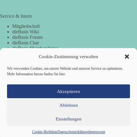
Service & Intern
Mitgliedschaft
dieBasis Wiki
dieBasis Forum
dieBasis Chat
dieBasis Merchandising
Cookie-Zustimmung
Cookie-Zustimmung verwalten
Wir verwenden Cookies, um unsere Website und unseren Service zu optimieren.
Spenden
Mehr Information hierzu finden Sie hier:
Spenden-Information
Akzeptieren
Ablehnen
Einstellungen
Mitglied werden
Kontakt
Cookie-Richtlinie (EU)
Datenschutzerklärung
Impressum
Copyright © 2026 Basisdemokratische Partei Deutschland ·
Cookie-Richtlinie
Datenschutzerklärung
Impressum
Zillestraße 9 · 10585 Berlin