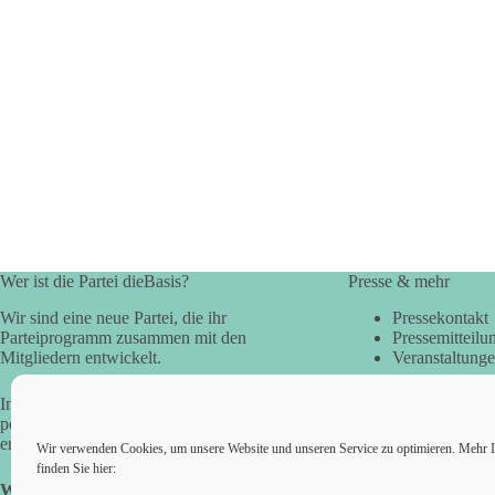
Wer ist die Partei dieBasis?
Presse & mehr
Wir sind eine neue Partei, die ihr
Pressekontakt
Parteiprogramm zusammen mit den
Pressemitteilu
Mitgliedern entwickelt.
Veranstaltung
In der Basisdemokratie werden die
politischen Fragen direkt vom Volk
entschieden.
Wir verwenden Cookies, um unsere Website und unseren Service zu optimieren. Mehr I
finden Sie hier:
Wir alle sind die Basis!