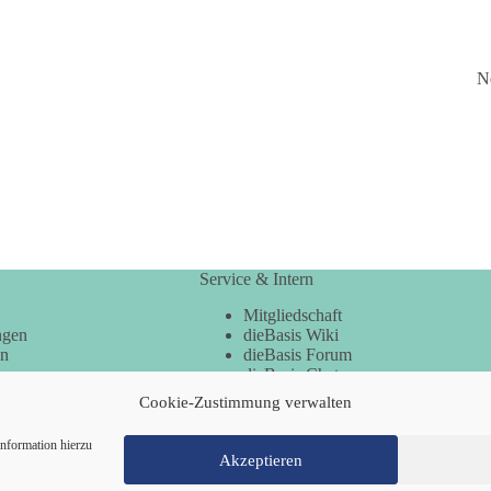
N
Service & Intern
Mitgliedschaft
ngen
dieBasis Wiki
en
dieBasis Forum
dieBasis Chat
dieBasis Merchandising
Cookie-Zustimmung verwalten
Cookie-Zustimmung
nformation hierzu
Akzeptieren