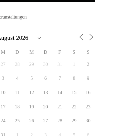
eranstaltungen
M
D
M
D
F
S
S
27
28
29
30
31
1
2
3
4
5
6
7
8
9
10
11
12
13
14
15
16
17
18
19
20
21
22
23
24
25
26
27
28
29
30
31
1
2
3
4
5
6