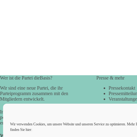
Wer ist die Partei dieBasis?
Presse & mehr
Wir sind eine neue Partei, die ihr
Pressekontakt
Parteiprogramm zusammen mit den
Pressemitteilu
Mitgliedern entwickelt.
Veranstaltung
In der Basisdemokratie werden die
politischen Fragen direkt vom Volk
entschieden.
Wir verwenden Cookies, um unsere Website und unseren Service zu optimieren. Mehr I
finden Sie hier:
Wir alle sind die Basis!