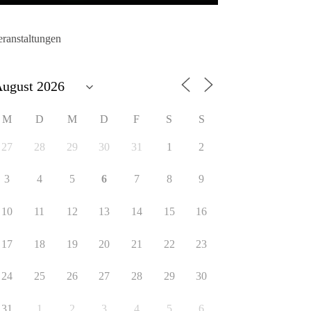
eranstaltungen
M
D
M
D
F
S
S
27
28
29
30
31
1
2
3
4
5
6
7
8
9
10
11
12
13
14
15
16
17
18
19
20
21
22
23
24
25
26
27
28
29
30
31
1
2
3
4
5
6