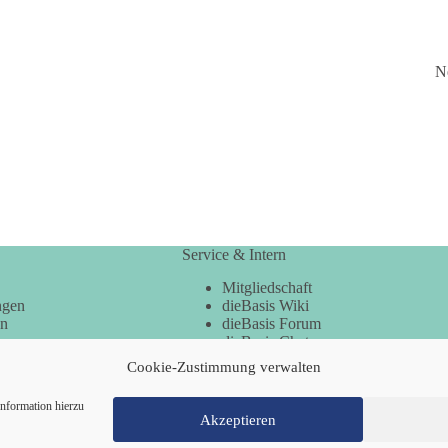
N
Service & Intern
Mitgliedschaft
ngen
dieBasis Wiki
en
dieBasis Forum
dieBasis Chat
dieBasis Merchandising
Cookie-Zustimmung verwalten
Cookie-Zustimmung
nformation hierzu
Akzeptieren