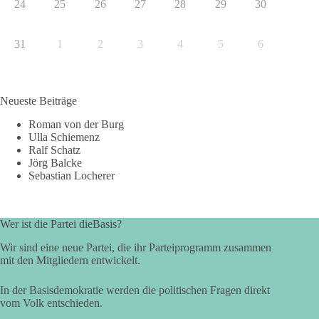
24
25
26
27
28
29
30
31
1
2
3
4
5
6
Neueste Beiträge
Roman von der Burg
Ulla Schiemenz
Ralf Schatz
Jörg Balcke
Sebastian Locherer
Wer ist die Partei dieBasis?
Wir sind eine neue Partei, die ihr Parteiprogramm zusammen
mit den Mitgliedern entwickelt.
In der Basisdemokratie werden die politischen Fragen direkt
vom Volk entschieden.