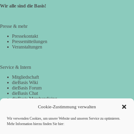
Wir alle sind die Basis!
Presse & mehr
Pressekontakt
Pressemitteilungen
Veranstaltungen
Service & Intern
Mitgliedschaft
dieBasis Wiki
dieBasis Forum
dieBasis Chat
dieBasis Merchandising
Cookie-Zustimmung
Cookie-Zustimmung verwalten
Wir verwenden Cookies, um unsere Website und unseren Service zu optimieren.
Spenden
Mehr Information hierzu finden Sie hier: