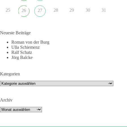
25
28
29
30
31
26
27
Neueste Beiträge
Roman von der Burg
Ulla Schiemenz
Ralf Schatz
Jörg Balcke
Kategorien
Kategorien
Archiv
Archiv