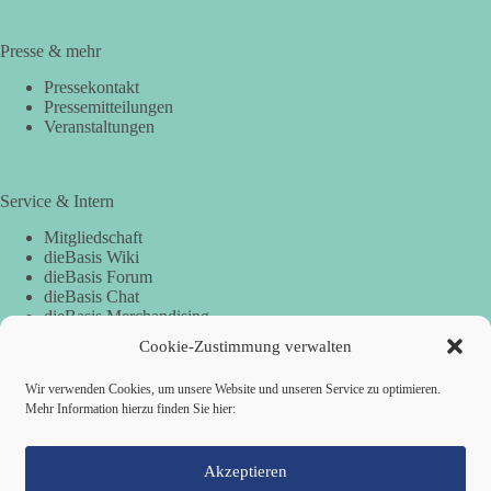
Wahlplakat: Direkte Demokratie – Gesetze
durch Volksentscheid
Presse & mehr
Pressekontakt
Pressemitteilungen
Wahlwerbespots für die LTW / BezTW Bayern 2023
Veranstaltungen
Service & Intern
Mitgliedschaft
dieBasis Wiki
dieBasis Forum
dieBasis Chat
dieBasis Merchandising
Cookie-Zustimmung
Cookie-Zustimmung verwalten
dieBasis Wahlwerbespot „Irgendetwas stimmt ganz
und gar nicht“ für die Landtagswahlen und
Wir verwenden Cookies, um unsere Website und unseren Service zu optimieren.
Bezirkstagswahlen in Bayern 2023
Spenden
Mehr Information hierzu finden Sie hier:
Spenden-Information
Akzeptieren