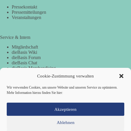
Wahlplakat: Direkte Demokratie – Gesetze
Pressekontakt
durch Volksentscheid
Pressemitteilungen
Veranstaltungen
Wahlwerbespots für die LTW / BezTW Bayern 2023
Service & Intern
Mitgliedschaft
dieBasis Wiki
dieBasis Forum
dieBasis Chat
dieBasis Merchandising
Cookie-Zustimmung
Cookie-Zustimmung verwalten
Wir verwenden Cookies, um unsere Website und unseren Service zu optimieren.
Spenden
Mehr Information hierzu finden Sie hier:
dieBasis Wahlwerbespot „Irgendetwas stimmt ganz
und gar nicht“ für die Landtagswahlen und
Spenden-Information
Bezirkstagswahlen in Bayern 2023
Akzeptieren
Ablehnen