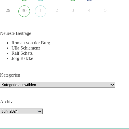
29
2
3
4
5
30
1
Neueste Beiträge
Roman von der Burg
Ulla Schiemenz
Ralf Schatz
Jörg Balcke
Kategorien
Kategorien
Archiv
Archiv