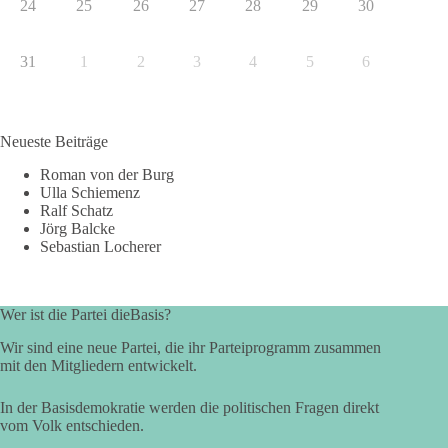
24
25
26
27
28
29
30
31
1
2
3
4
5
6
Neueste Beiträge
Roman von der Burg
Ulla Schiemenz
Ralf Schatz
Jörg Balcke
Sebastian Locherer
Wer ist die Partei dieBasis?
Wir sind eine neue Partei, die ihr Parteiprogramm zusammen
mit den Mitgliedern entwickelt.
In der Basisdemokratie werden die politischen Fragen direkt
vom Volk entschieden.