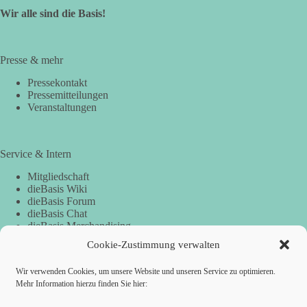
Wir alle sind die Basis!
Presse & mehr
Pressekontakt
Pressemitteilungen
Veranstaltungen
Service & Intern
Mitgliedschaft
dieBasis Wiki
dieBasis Forum
dieBasis Chat
dieBasis Merchandising
Cookie-Zustimmung
Cookie-Zustimmung verwalten
Wir verwenden Cookies, um unsere Website und unseren Service zu optimieren.
Spenden
Mehr Information hierzu finden Sie hier: