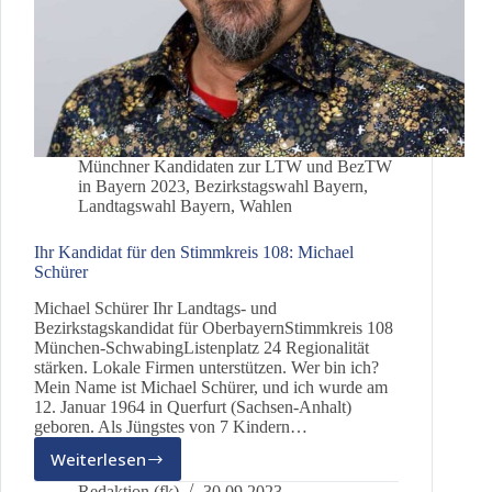
Münchner Kandidaten zur LTW und BezTW
in Bayern 2023
,
Bezirkstagswahl Bayern
,
Landtagswahl Bayern
,
Wahlen
Ihr Kandidat für den Stimmkreis 108: Michael
Schürer
Michael Schürer Ihr Landtags- und
Bezirkstagskandidat für OberbayernStimmkreis 108
München-SchwabingListenplatz 24 Regionalität
stärken. Lokale Firmen unterstützen. Wer bin ich?
Mein Name ist Michael Schürer, und ich wurde am
12. Januar 1964 in Querfurt (Sachsen-Anhalt)
geboren. Als Jüngstes von 7 Kindern…
Weiterlesen
Ihr
Kandidat
Redaktion (fk)
30.09.2023