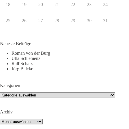
18
19
20
21
22
23
24
25
26
27
28
29
30
31
Neueste Beiträge
Roman von der Burg
Ulla Schiemenz
Ralf Schatz
Jörg Balcke
Kategorien
Kategorien
Archiv
Archiv