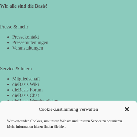
Wir alle sind die Basis!
Presse & mehr
Pressekontakt
Pressemitteilungen
Veranstaltungen
Service & Intern
Mitgliedschaft
dieBasis Wiki
dieBasis Forum
dieBasis Chat
dieBasis Merchandising
Cookie-Zustimmung
Cookie-Zustimmung verwalten
Wir verwenden Cookies, um unsere Website und unseren Service zu optimieren.
Spenden
Mehr Information hierzu finden Sie hier: