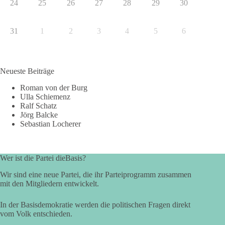
24
25
26
27
28
29
30
31
1
2
3
4
5
6
Neueste Beiträge
Roman von der Burg
Ulla Schiemenz
Ralf Schatz
Jörg Balcke
Sebastian Locherer
Wer ist die Partei dieBasis?
Wir sind eine neue Partei, die ihr Parteiprogramm zusammen
mit den Mitgliedern entwickelt.
In der Basisdemokratie werden die politischen Fragen direkt
vom Volk entschieden.