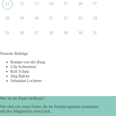
12
13
14
15
16
17
11
18
19
20
21
22
23
24
25
26
27
28
29
30
31
Neueste Beiträge
Roman von der Burg
Ulla Schiemenz
Ralf Schatz
Jörg Balcke
Sebastian Locherer
Wer ist die Partei dieBasis?
Wir sind eine neue Partei, die ihr Parteiprogramm zusammen
mit den Mitgliedern entwickelt.