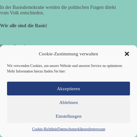
In der Basisdemokratie werden die politischen Fragen direkt
vom Volk entschieden.
Wir alle sind die Basis!
Presse & mehr
Cookie-Zustimmung verwalten
Pressekontakt
Pressemitteilungen
Wir verwenden Cookies, um unsere Website und unseren Service zu optimieren.
Veranstaltungen
Mehr Information hierzu finden Sie hier:
Service & Intern
Akzeptieren
Mitgliedschaft
Ablehnen
dieBasis Wiki
dieBasis Forum
dieBasis Chat
Einstellungen
dieBasis Merchandising
Cookie-Zustimmung
Cookie-Richtlinie
Datenschutzerklärung
Impressum