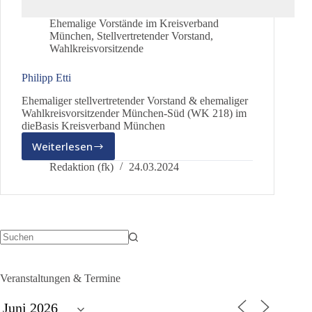
Ehemalige Vorstände im Kreisverband
München
,
Stellvertretender Vorstand
,
Wahlkreisvorsitzende
Philipp Etti
Ehemaliger stellvertretender Vorstand & ehemaliger
Wahlkreisvorsitzender München-Süd (WK 218) im
dieBasis Kreisverband München
Weiterlesen
Philipp
Etti
Redaktion (fk)
24.03.2024
Keine
Ergebnisse
Veranstaltungen & Termine