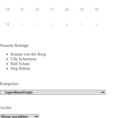
24
25
26
27
28
29
30
31
1
2
3
4
5
6
Neueste Beiträge
Roman von der Burg
Ulla Schiemenz
Ralf Schatz
Jörg Balcke
Kategorien
Kategorien
Archiv
Archiv