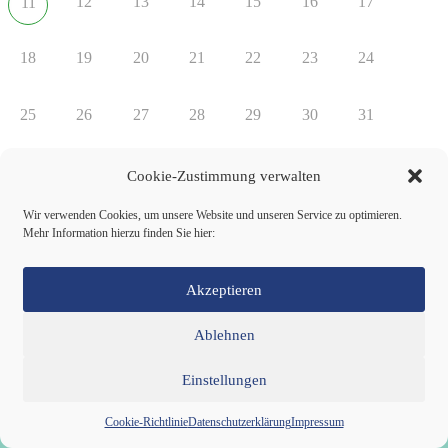
12
13
14
15
16
17
11
18
19
20
21
22
23
24
25
26
27
28
29
30
31
Cookie-Zustimmung verwalten
Neueste Beiträge
Wir verwenden Cookies, um unsere Website und unseren Service zu optimieren.
Roman von der Burg
Mehr Information hierzu finden Sie hier:
Ulla Schiemenz
Ralf Schatz
Jörg Balcke
Akzeptieren
Sebastian Locherer
Ablehnen
Wer ist die Partei dieBasis?
Einstellungen
Wir sind eine neue Partei, die ihr Parteiprogramm zusammen
mit den Mitgliedern entwickelt.
Cookie-Richtlinie
Datenschutzerklärung
Impressum