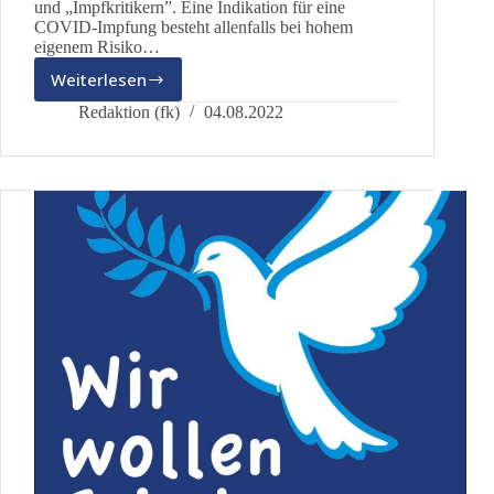
und „Impfkritikern”. Eine Indikation für eine
COVID-Impfung besteht allenfalls bei hohem
eigenem Risiko…
Weiterlesen
Pressemitteilung:
Nutzen
Redaktion (fk)
04.08.2022
und
Risiken
der
COVID-
Impfung:
Die
aktuelle
Studienlage
(28.07.2022)