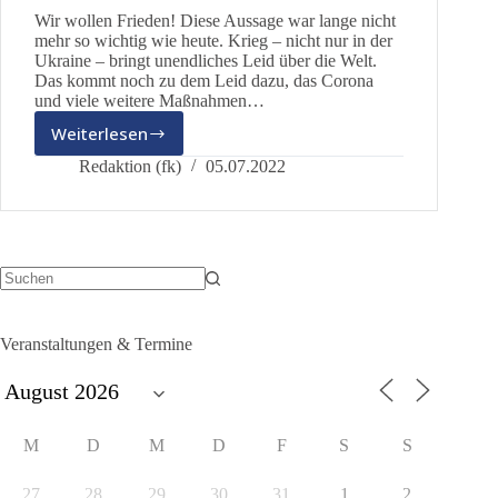
Wir wollen Frieden! Diese Aussage war lange nicht
mehr so wichtig wie heute. Krieg – nicht nur in der
Ukraine – bringt unendliches Leid über die Welt.
Das kommt noch zu dem Leid dazu, das Corona
und viele weitere Maßnahmen…
Weiterlesen
Friedensdemo
am
Redaktion (fk)
05.07.2022
16.07.2022
in
München
Keine
Ergebnisse
Veranstaltungen & Termine
M
D
M
D
F
S
S
27
28
29
30
31
1
2