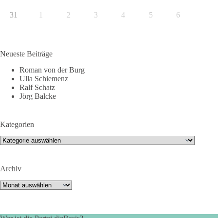
31
1
2
3
4
5
6
Neueste Beiträge
Roman von der Burg
Ulla Schiemenz
Ralf Schatz
Jörg Balcke
Kategorien
Kategorien
Archiv
Archiv