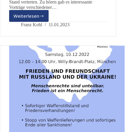
Stand vertreten. Zu hören gab es interessante
Vorträge verschiedener…
Weiterlesen
Gastbeitrag
zur
Franz Kohl
11.01.2023
Friedenskundgebung
in
München
im
Dezember
2022