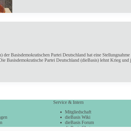
der Basisdemokratischen Partei Deutschland hat eine Stellungnahme z
ie Basisdemokratische Partei Deutschland (dieBasis) lehnt Krieg und 
Service & Intern
Mitgliedschaft
ngen
dieBasis Wiki
en
dieBasis Forum
dieBasis Chat