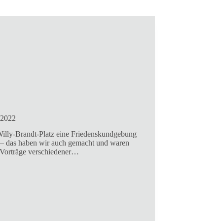
 2022
lly-Brandt-Platz eine Friedenskundgebung
n – das haben wir auch gemacht und waren
e Vorträge verschiedener…