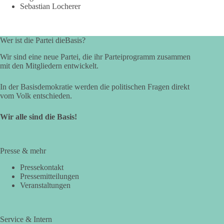
Sebastian Locherer
Wer ist die Partei dieBasis?
Wir sind eine neue Partei, die ihr Parteiprogramm zusammen
mit den Mitgliedern entwickelt.
In der Basisdemokratie werden die politischen Fragen direkt
vom Volk entschieden.
Wir alle sind die Basis!
Presse & mehr
Pressekontakt
Pressemitteilungen
Veranstaltungen
Service & Intern