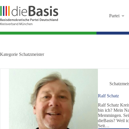
Zum
Inhalt
springen
Partei
Kategorie
Schatzmeister
Schatzmeis
Ralf Schatz
Ralf Schatz Krei
bin ich? Mein Na
Memmingen. Seit
dieBasis? Weil i
Seit…