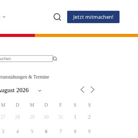
Jetzt mitmachen!
e
eine
gebnisse
eranstaltungen & Termine
M
D
M
D
F
S
S
27
28
29
30
31
1
2
3
4
5
6
7
8
9