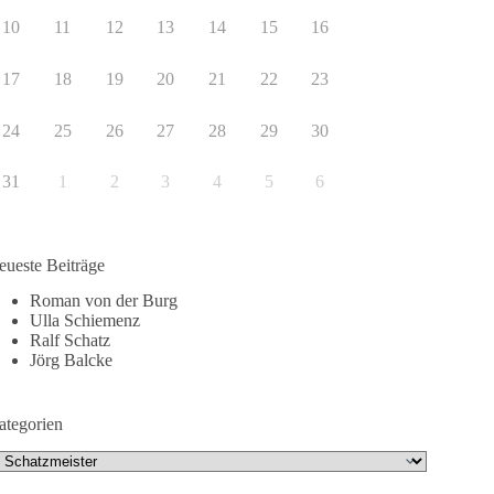
10
11
12
13
14
15
16
17
18
19
20
21
22
23
24
25
26
27
28
29
30
31
1
2
3
4
5
6
eueste Beiträge
Roman von der Burg
Ulla Schiemenz
Ralf Schatz
Jörg Balcke
ategorien
tegorien