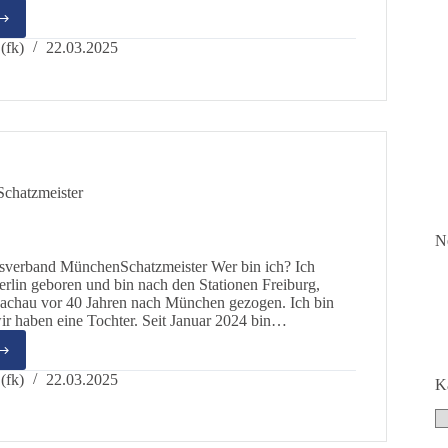
z
(fk)
22.03.2025
Schatzmeister
N
isverband MünchenSchatzmeister Wer bin ich? Ich
rlin geboren und bin nach den Stationen Freiburg,
achau vor 40 Jahren nach München gezogen. Ich bin
wir haben eine Tochter. Seit Januar 2024 bin…
e
(fk)
22.03.2025
K
Ka