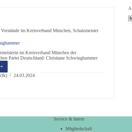
A
A
 Vorstände im Kreisverband München
,
Schatzmeister
winghammer
zmeisterin im Kreisverband München der
chen Partei Deutschland: Christiane Schwinghammer
tiane
inghammer
(fk)
24.03.2024
Service & Intern
Mitgliedschaft