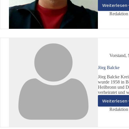
Weiterlesen
Ralf
Schat
Redaktion 
Vorstand
,
Jörg Balcke
Jörg Balcke Kre
wurde 1958 in Be
Heilbronn und D
verheiratet und 
Weiterlesen
Jörg
Balck
Redaktion 