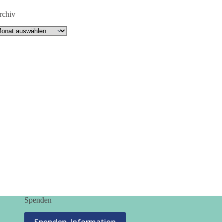
rchiv
rchiv
Spenden
Spenden-Information