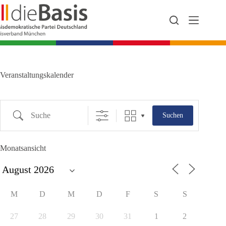
Zum
Inhalt
springen
Veranstaltungskalender
Suche
Suchen
Monatsansicht
M
D
M
D
F
S
S
27
28
29
30
31
1
2