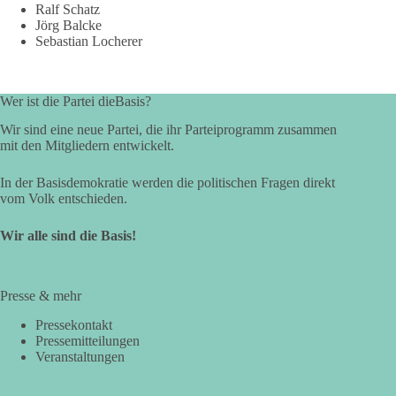
Ralf Schatz
Jörg Balcke
Sebastian Locherer
Wer ist die Partei dieBasis?
Wir sind eine neue Partei, die ihr Parteiprogramm zusammen
mit den Mitgliedern entwickelt.
In der Basisdemokratie werden die politischen Fragen direkt
vom Volk entschieden.
Wir alle sind die Basis!
Presse & mehr
Pressekontakt
Pressemitteilungen
Veranstaltungen