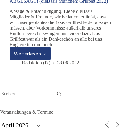
ABGESAGT! (dieBasis München: Grillfest 2022)
Absage & Entschuldigung! Liebe dieBasis-
Mitglieder & Freunde, wir bedauern zutiefst, dass
wir unser geplantes dieBasis-Grillfest leider absagen
müssen, aber Vorkommnisse außerhalb unseres
Einflussbereichs zwingen uns leider dazu. Das
Grillfest war als ein Dankeschön an alle bei uns
Engagierten und auch…
Weiterlesen
ABGESAGT!
(dieBasis
Redaktion (fk)
28.06.2022
München:
Grillfest
2022)
Keine
Ergebnisse
Veranstaltungen & Termine