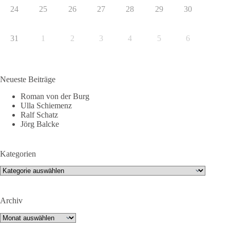
24
25
26
27
28
29
30
31
1
2
3
4
5
6
Neueste Beiträge
Roman von der Burg
Ulla Schiemenz
Ralf Schatz
Jörg Balcke
Kategorien
Kategorien
Archiv
Archiv