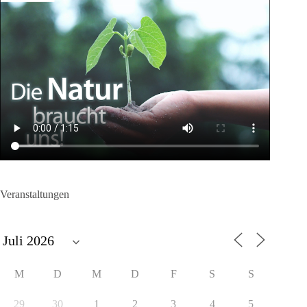
Veranstaltungen
M
D
M
D
F
S
S
29
30
1
2
3
4
5