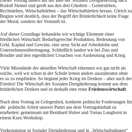
Dieser Vortrag basiert auf der Idee der Sozialen Dreigliederung nach
Rudolf Steiner und greift aus den drei Gliedern – Geistesleben,
Rechtsleben, Wirtschaftsleben – das Wirtschaftsleben heraus. Gleich zu
Beginn wird deutlich, dass der Begriff der Brüderlichkeit keine Frage
der Moral, sondern der Vernunft ist.
Auf dieser Grundlage behandeln wir wichtige Elemente einer
friedlichen Wirtschaft: Bedarfsgerechte Produktion, Bedeutung von
Geld, Kapital und Gewinn, eine neue Sicht auf Arbeitslohn und
Unternehmensübertragung. Schließlich landen wir bei Zins und
Rendite und den eigentlichen Ursachen von Ausbeutung und Krieg.
Viele Missstände der aktuellen Wirtschaft erkennen wir gar nicht als
solche, weil wir schon in der Schule lernen andere auszubeuten ohne
es so zu empfinden. So beginnt jeder Krieg im Denken – aber auch der
Frieden! Die Wirtschaft der Sozialen Dreigliederung kommt aus dem
brüderlichen Denken und ist deshalb eine reine
Friedenswirtschaft
.
Nach dem Vortrag ist Gelegenheit, konkrete politische Forderungen für
die politische Arbeit unserer Partei aus dem Vortragshinhalt zu
erarbeiten: gemeinsam mit Bernhard Huber und Tomas Langhorst in
einem Kurz-Workshop.
Vorkenntnisse in Sozialer Dreigliederung und in „Wirtschaftsdingen“