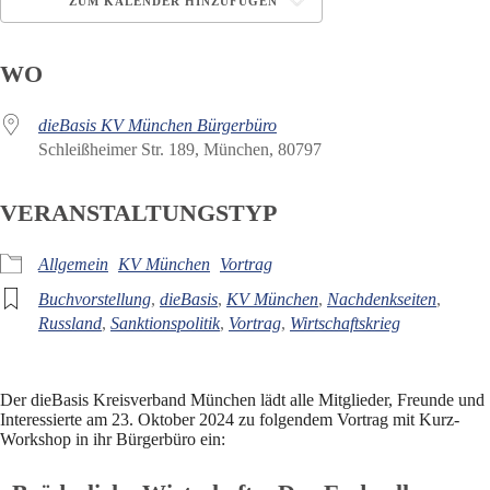
ZUM KALENDER HINZUFÜGEN
ICS herunterladen
Google Kalender
WO
dieBasis KV München Bürgerbüro
Schleißheimer Str. 189, München, 80797
VERANSTALTUNGSTYP
Allgemein
KV München
Vortrag
Buchvorstellung
,
dieBasis
,
KV München
,
Nachdenkseiten
,
Russland
,
Sanktionspolitik
,
Vortrag
,
Wirtschaftskrieg
Der dieBasis Kreisverband München lädt alle Mitglieder, Freunde und
Interessierte am 23. Oktober 2024 zu folgendem Vortrag mit Kurz-
Workshop in ihr Bürgerbüro ein: