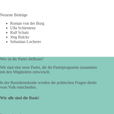
Neueste Beiträge
Roman von der Burg
Ulla Schiemenz
Ralf Schatz
Jörg Balcke
Sebastian Locherer
Wer ist die Partei dieBasis?
Wir sind eine neue Partei, die ihr Parteiprogramm zusammen
mit den Mitgliedern entwickelt.
In der Basisdemokratie werden die politischen Fragen direkt
vom Volk entschieden.
Wir alle sind die Basis!