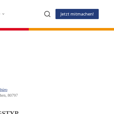
Jetzt mitmachen!
e
büro
chen, 80797
GSTYP