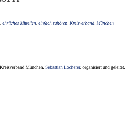
ice 365
Outlook Live
,
ehrliches Mitteilen
,
einfach zuhören
,
Kreisverband
,
München
im Kreisverband München,
Sebastian Locherer
, organisiert und geleitet.