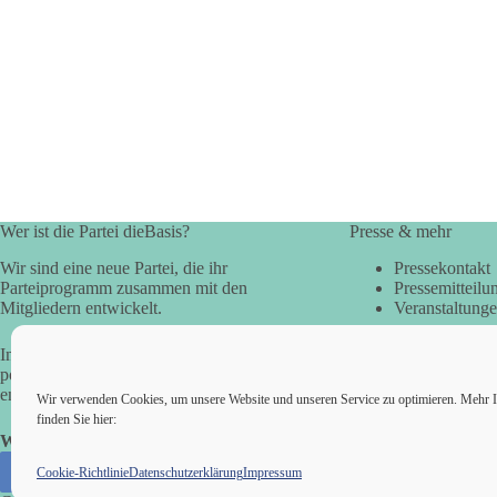
Wer ist die Partei dieBasis?
Presse & mehr
Wir sind eine neue Partei, die ihr
Pressekontakt
Parteiprogramm zusammen mit den
Pressemitteilu
Mitgliedern entwickelt.
Veranstaltung
In der Basisdemokratie werden die
politischen Fragen direkt vom Volk
entschieden.
Wir verwenden Cookies, um unsere Website und unseren Service zu optimieren. Mehr I
finden Sie hier:
Wir alle sind die Basis!
Cookie-Richtlinie
Datenschutzerklärung
Impressum