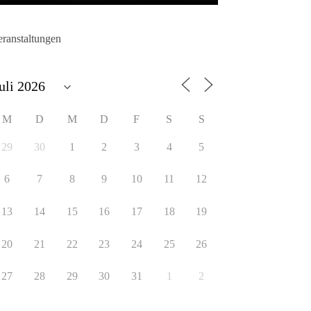
eranstaltungen
M
D
M
D
F
S
S
29
30
1
2
3
4
5
6
7
8
9
10
11
12
13
14
15
16
17
18
19
20
21
22
23
24
25
26
27
28
29
30
31
1
2