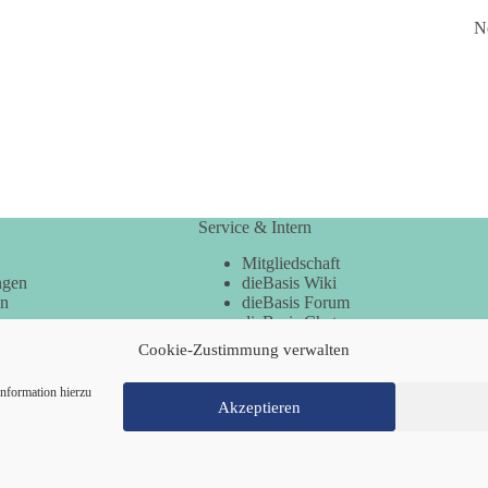
N
Service & Intern
Mitgliedschaft
ngen
dieBasis Wiki
en
dieBasis Forum
dieBasis Chat
dieBasis Merchandising
Cookie-Zustimmung verwalten
Cookie-Zustimmung
nformation hierzu
Akzeptieren
Mitglied werden
Kontakt
Cookie-Richtl