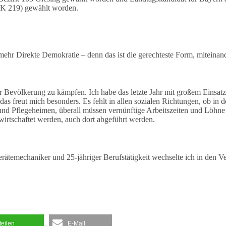
WK 219) gewählt worden.
r mehr Direkte Demokratie – denn das ist die gerechteste Form, mitein
er Bevölkerung zu kämpfen. Ich habe das letzte Jahr mit großem Eins
n, das freut mich besonders. Es fehlt in allen sozialen Richtungen, ob 
und Pflegeheimen, überall müssen vernünftige Arbeitszeiten und Löh
irtschaftet werden, auch dort abgeführt werden.
emechaniker und 25-jähriger Berufstätigkeit wechselte ich in den Verk
teilen
E-Mail