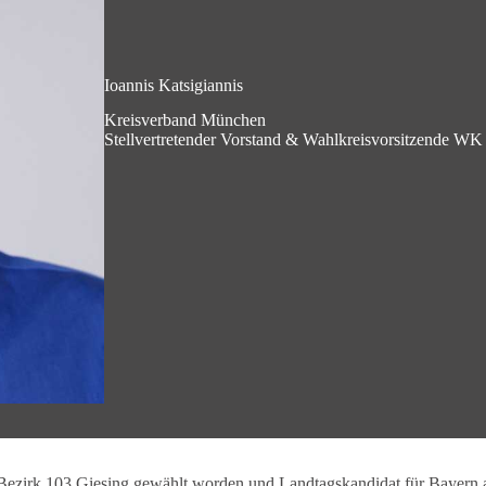
Ioannis Katsigiannis
Kreisverband München
Stellvertretender Vorstand & Wahlkreisvorsitzende WK
im Bezirk 103 Giesing gewählt worden und Landtagskandidat für Baye