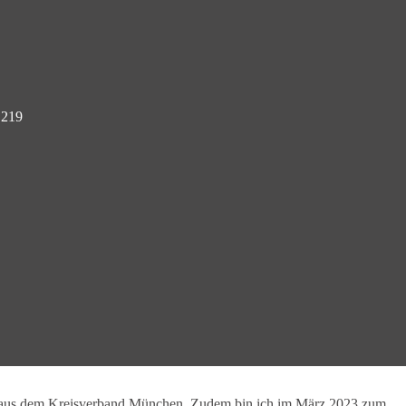
 219
rn aus dem Kreisverband München. Zudem bin ich im März 2023 zum