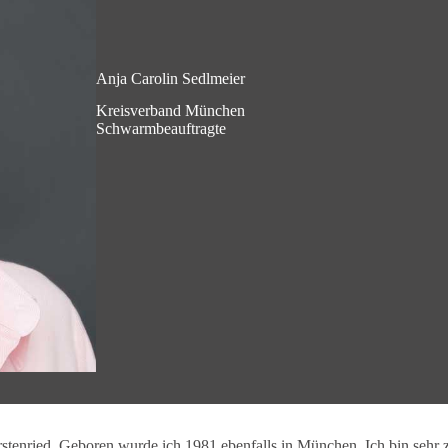
Anja Carolin Sedlmeier
Kreisverband München
Schwarmbeauftragte
enried. Geboren wurde ich 1981 ebenfalls in München. Ich bin sehr zi