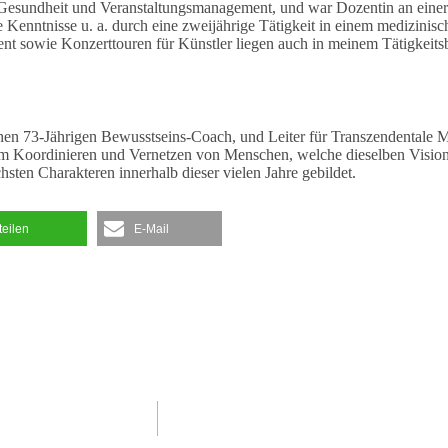
en Gesundheit und Veranstaltungsmanagement, und war Dozentin an eine
he Kenntnisse u. a. durch eine zweijährige Tätigkeit in einem medizinis
 sowie Konzerttouren für Künstler liegen auch in meinem Tätigkeitsbe
hen 73-Jährigen Bewusstseins-Coach, und Leiter für Transzendentale 
m Koordinieren und Vernetzen von Menschen, welche dieselben Visione
hsten Charakteren innerhalb dieser vielen Jahre gebildet.
teilen
E-Mail