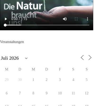
Veranstaltungen
M
D
M
D
F
S
S
29
30
1
2
3
4
5
6
7
8
9
10
11
12