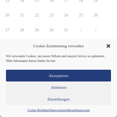
13
14
15
16
17
18
19
20
21
22
23
24
25
26
27
28
29
30
31
1
2
Cookie-Zustimmung verwalten
Neueste Beiträge
Wir verwenden Cookies, um unsere Website und unseren Service zu optimieren.
Roman von der Burg
Mehr Information hierzu finden Sie hier:
Ulla Schiemenz
Ralf Schatz
Jörg Balcke
Akzeptieren
Sebastian Locherer
Ablehnen
Wer ist die Partei dieBasis?
Einstellungen
Wir sind eine neue Partei, die ihr Parteiprogramm zusammen
mit den Mitgliedern entwickelt.
Cookie-Richtlinie
Datenschutzerklärung
Impressum