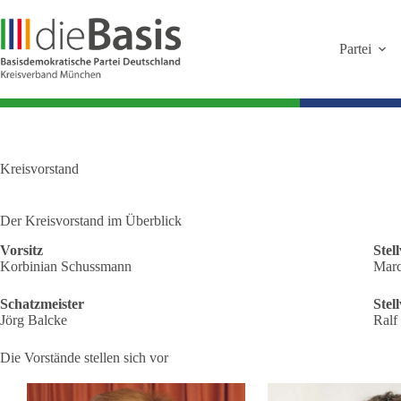
Zum
Inhalt
springen
Partei
Kreisvorstand
Der Kreisvorstand im Überblick
Vorsitz
Stel
Korbinian Schussmann
Marc
Schatzmeister
Stel
Jörg Balcke
Ralf
Die Vorstände stellen sich vor