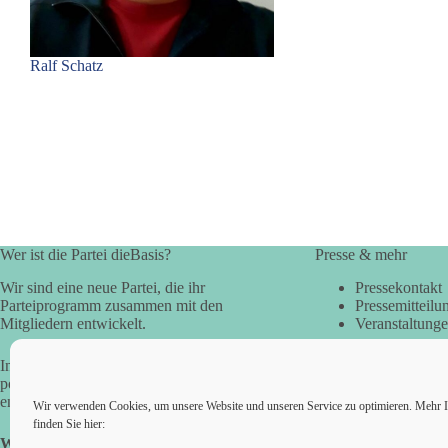
Ralf Schatz
Wer ist die Partei dieBasis?
Presse & mehr
Wir sind eine neue Partei, die ihr
Pressekontakt
Parteiprogramm zusammen mit den
Pressemitteilu
Mitgliedern entwickelt.
Veranstaltung
In der Basisdemokratie werden die
politischen Fragen direkt vom Volk
entschieden.
Wir verwenden Cookies, um unsere Website und unseren Service zu optimieren. Mehr I
finden Sie hier:
Wir alle sind die Basis!