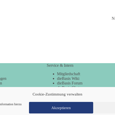
N
Service & Intern
Mitgliedschaft
ngen
dieBasis Wiki
en
dieBasis Forum
dieBasis Chat
dieBasis Merchandising
Cookie-Zustimmung verwalten
Cookie-Zustimmung
nformation hierzu
Akzeptieren