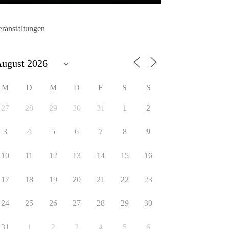
eranstaltungen
M
D
M
D
F
S
S
27
28
29
30
31
1
2
3
4
5
6
7
8
9
10
11
12
13
14
15
16
17
18
19
20
21
22
23
24
25
26
27
28
29
30
31
1
2
3
4
5
6