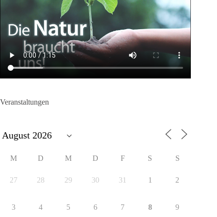
Veranstaltungen
M
D
M
D
F
S
S
27
28
29
30
31
1
2
3
4
5
6
7
8
9