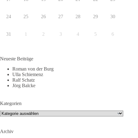
24
25
26
27
28
29
30
31
1
2
3
4
5
6
Neueste Beiträge
Roman von der Burg
Ulla Schiemenz
Ralf Schatz
Jörg Balcke
Kategorien
Kategorien
Archiv