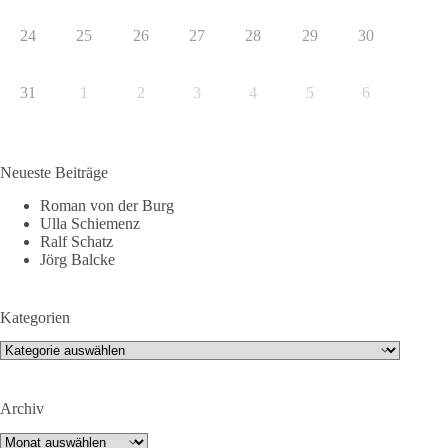
24
25
26
27
28
29
30
31
1
2
3
4
5
6
Neueste Beiträge
Roman von der Burg
Ulla Schiemenz
Ralf Schatz
Jörg Balcke
Kategorien
Kategorien
Archiv
Archiv